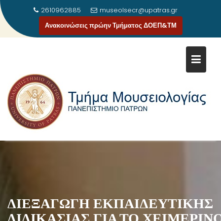
2610962885
museolsecr@upatras.gr
Ανακοινώσεις πρώην Τμήματος ΔΟΕΠ&ΤΜ
Μεταπηδήστε
στο
περιεχόμενο
ΔΙΕΞΑΓΩΓΗ ΕΚΠΑΙΔΕΥΤΙΚΗΣ
ΔΙΔΙΚΑΣΙΑΣ ΓΙΑ ΤΟ ΧΕΙΜΕΡΙΝ