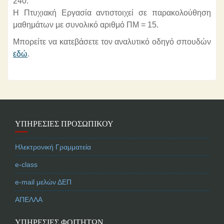
240.
Η Πτυχιακή Εργασία αντιστοιχεί σε παρακολούθηση
μαθημάτων με συνολικό αριθμό ΠΜ = 15.
Μπορείτε να κατεβάσετε τον αναλυτικό οδηγό σπουδών
εδώ
.
ΥΠΗΡΕΣΊΕΣ ΠΡΟΣΩΠΙΚΟΎ
Ηλεκτρονική Γραμματεία
e-class
e-mail μελών ΔΕΠ
ΑΠΕΛΛΑ
ΥΠΗΡΕΣΊΕΣ ΦΟΙΤΗΤΏΝ