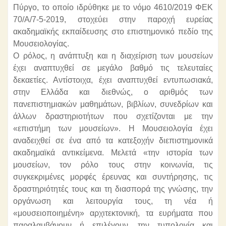
Πύργο, το οποίο ιδρύθηκε με το νόμο 4610/2019 ΦΕΚ
70/Α/7-5-2019, στοχεύει στην παροχή ευρείας
ακαδημαϊκής εκπαίδευσης στο επιστημονικό πεδίο της
Μουσειολογίας.
Ο ρόλος, η ανάπτυξη και η διαχείριση των μουσείων
έχει αναπτυχθεί σε μεγάλο βαθμό τις τελευταίες
δεκαετίες. Αντίστοιχα, έχει αναπτυχθεί εντυπωσιακά,
στην Ελλάδα και διεθνώς, ο αριθμός των
πανεπιστημιακών μαθημάτων, βιβλίων, συνεδρίων και
άλλων δραστηριοτήτων που σχετίζονται με την
«επιστήμη των μουσείων». Η Μουσειολογία έχει
αναδειχθεί σε ένα από τα κατεξοχήν διεπιστημονικά
ακαδημαϊκά αντικείμενα. Μελετά «την ιστορία των
μουσείων, τον ρόλο τους στην κοινωνία, τις
συγκεκριμένες μορφές έρευνας και συντήρησης, τις
δραστηριότητές τους και τη διασπορά της γνώσης, την
οργάνωση και λειτουργία τους, τη νέα ή
«μουσειοποιημένη» αρχιτεκτονική, τα ευρήματα που
παραλαμβάνουν ή επιλέγουν, την τυπολογία και